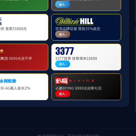
BWIN·
必
赢
(中
国)
唯
一
官
方
网
站
作者：
时间：2019-01-03
点击数：