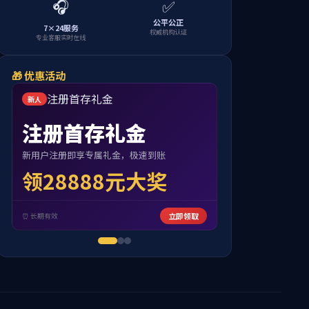
访问禁止
☉ 确保浏览器的地址栏中的地址拼写和格式正确无误；
☉ 单击
返回上一页；
后退
☉ 如有任何疑问，请与管理员联系。