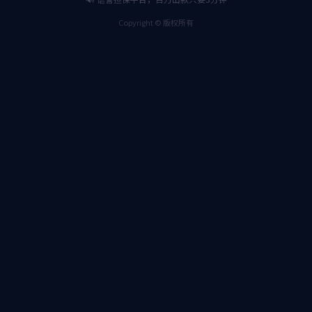
BWIN必赢西区小卖部改造工程采购项目成交公
程采购采购项目
已于
2018
年
12
月
29
日进行了采购，按规定程序进
下：
卖部改造工程采购
018
年
12
月
29
日
午
9
时
30
分
午
9
时
30
分
购办公室
9
年
1
月
5
日