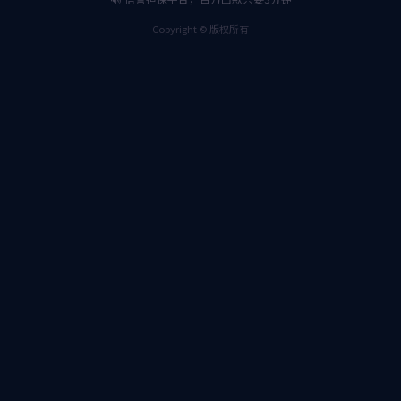
采购（重）（
HCXY2019034
）
项目
已于
2019
年
8
月
23
日进行了采购
心厨具炊具采购（重）
购办公室
至
2019
年
8
月
29
日
厨具设备销售有限公司，成交金额为
58047.00
元，交货期为签定
受到损害的，可自结果公示之日起三个工作日内以书面形式向学院