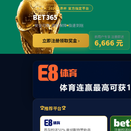
******
本站首页
机构设置
工作职责
当前位置：
本站首页
中标
＞
BWIN必赢饮食中心厨具炊具