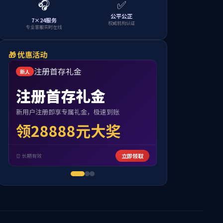
访问禁止
☉ 确保浏览器的地址栏中的地址拼写和格式正确无误；
☉ 单击
返回上一页；
后退
☉ 如有任何疑问，请与管理员联系。